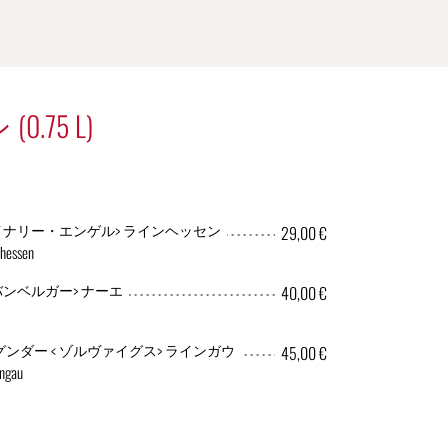
.75 L)
イナリー・エンゲル> ラインヘッセン
29,00 €
nhessen
バンベルガー> ナーエ
40,00 €
ダー < ゾルヴァイグス> ラインガウ
45,00 €
ingau