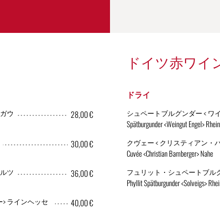
ドイツ赤ワイン (0
ドライ
ンガウ
シュペートブルグンダー < ワ
28,00 €
Spätburgunder <Weingut Engel> Rhei
クヴェー < クリスティアン・
30,00 €
Cuvée <Christian Bamberger> Nahe
ァルツ
フュリット・シュペートブルグン
36,00 €
Phyllit Spätburgunder <Solveigs> Rhe
> ラインヘッセ
40,00 €